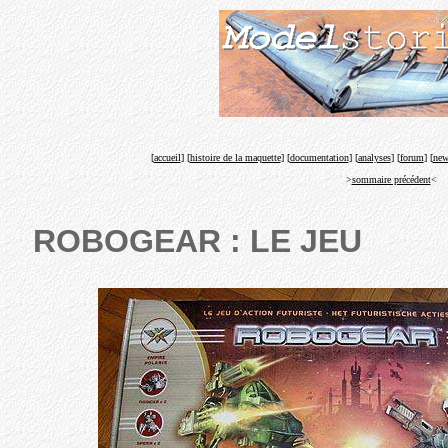
[
accueil
] [
histoire de la maquette
] [
documentation
] [
analyses
] [
forum
] [
new
>
sommaire précédent
<
ROBOGEAR : LE JEU