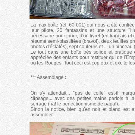
La maxiboîte (réf. 60 001) qui nous a été confiée
leur pilote, 20 fantassins et une structure 
nécessaire pour jouer, d'un livret (en français e
résumé semi-plastifiées (bravo!), deux feuilles p
photos d'éclatés), sept couleurs et ... un pinceau
Le tout dans une boîte très solide et pratique 
appréciée des enfants pour restituer qui de l'Emp
ou les Rouges. Tout ceci est copieux et excite les 
*** Assemblage :
On s'y attendait... "pas de colle" est-il mar
clipsage... avec des petites mains parfois à la
serrage (ha! le perfectionnisme de papa!).
Sinon la notice, bien qu'en noir et blanc, est 
assembler.