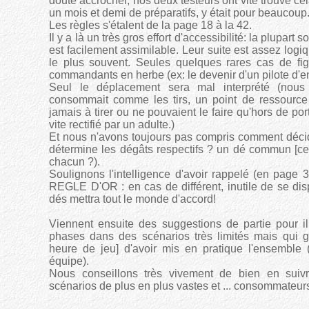
doute accrocher, nos deux testeurs ont vite trouvé cela
un mois et demi de préparatifs, y était pour beaucoup
Les règles s'étalent de la page 18 à la 42.
Il y a là un très gros effort d'accessibilité: la plupa
est facilement assimilable. Leur suite est assez log
le plus souvent. Seules quelques rares cas de fi
commandants en herbe (ex: le devenir d'un pilote d'en
Seul le déplacement sera mal interprété (nous 
consommait comme les tirs, un point de ressource m
jamais à tirer ou ne pouvaient le faire qu'hors de po
vite rectifié par un adulte.)
Et nous n'avons toujours pas compris comment décide
détermine les dégâts respectifs ? un dé commun [celu
chacun ?).
Soulignons l'intelligence d'avoir rappelé (en page 
REGLE D'OR : en cas de différent, inutile de se disp
dés mettra tout le monde d'accord!
Viennent ensuite des suggestions de partie pour ill
phases dans des scénarios très limités mais qui g
heure de jeu] d'avoir mis en pratique l'ensemble 
équipe).
Nous conseillons très vivement de bien en suivr
scénarios de plus en plus vastes et ... consommateur