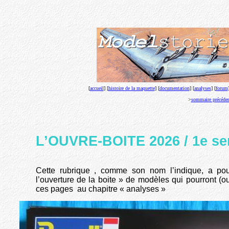
[
accueil
] [
histoire de la maquette
] [
documentation
] [
analyses
] [
forum
>
sommaire précéde
L’OUVRE-BOITE
2026 / 1e s
Cette rubrique , comme son nom l’indique, a pou
l’ouverture de la boite » de modèles qui pourront (ou
ces pages au chapitre « analyses »