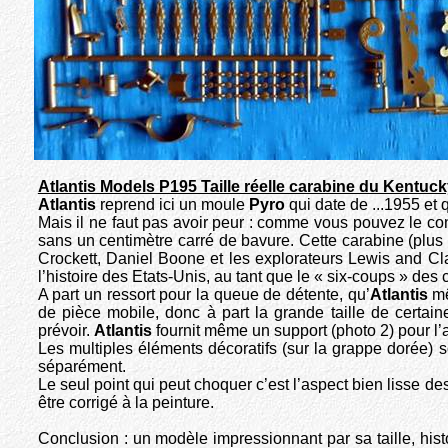
Atlantis Models P195 Taille réelle carabine du Kentuck
Atlantis
reprend ici un moule
Pyro
qui date de ...1955 et 
Mais il ne faut pas avoir peur : comme vous pouvez le cons
sans un centimètre carré de bavure. Cette carabine (plus 
Crockett, Daniel Boone et les explorateurs Lewis and Cla
l’histoire des Etats-Unis, au tant que le « six-coups » de
A part un ressort pour la queue de détente, qu’
Atlantis
mê
de pièce mobile, donc à part la grande taille de certain
prévoir.
Atlantis
fournit même un support (photo 2) pour l’
Les multiples éléments décoratifs (sur la grappe dorée) 
séparément.
Le seul point qui peut choquer c’est l’aspect bien lisse de
être corrigé à la peinture.
Conclusion : un modèle impressionnant par sa taille, histo