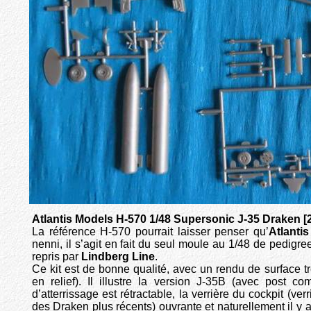
Atlantis Models H-570 1/48 Supersonic J-35 Draken [
La référence H-570 pourrait laisser penser qu’
Atlantis
nenni, il s’agit en fait du seul moule au 1/48 de pedigr
repris par
Lindberg Line
.
Ce kit est de bonne qualité, avec un rendu de surface tr
en relief). Il illustre la version J-35B (avec post co
d’atterrissage est rétractable, la verrière du cockpit (ve
des Draken plus récents) ouvrante et naturellement il y a