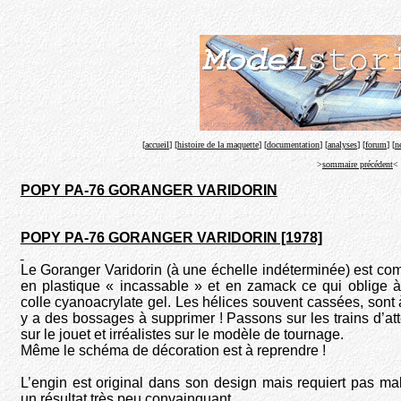
[
accueil
] [
histoire de la maquette
] [
documentation
] [
analyses
] [
forum
] [
n
>
sommaire précédent
<
POPY PA-76 GORANGER VARIDORIN
POPY PA-76 GORANGER VARIDORIN [1978]
Le Goranger Varidorin (à une échelle indéterminée) est c
en plastique « incassable » et en zamack ce qui oblige à 
colle cyanoacrylate gel. Les hélices souvent cassées, sont à
y a des bossages à supprimer ! Passons sur les trains d’att
sur le jouet et irréalistes sur le modèle de tournage.
Même le schéma de décoration est à reprendre !
L’engin est original dans son design mais requiert pas mal
un résultat très peu convainquant ….