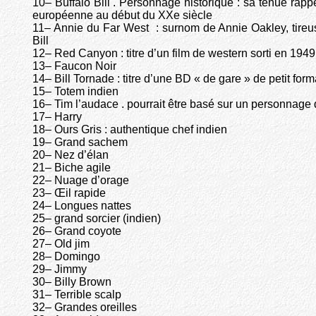
10– Buffalo Bill . Personnage historique : sa tenue rapp
européenne au début du XXe siècle
11– Annie du Far West : surnom de Annie Oakley, tireus
Bill
12– Red Canyon : titre d’un film de western sorti en 1949
13– Faucon Noir
14– Bill Tornade : titre d’une BD « de gare » de petit for
15– Totem indien
16– Tim l’audace . pourrait être basé sur un personnage 
17– Harry
18– Ours Gris : authentique chef indien
19– Grand sachem
20– Nez d’élan
21– Biche agile
22– Nuage d’orage
23– Œil rapide
24– Longues nattes
25– grand sorcier (indien)
26– Grand coyote
27– Old jim
28– Domingo
29– Jimmy
30– Billy Brown
31– Terrible scalp
32– Grandes oreilles