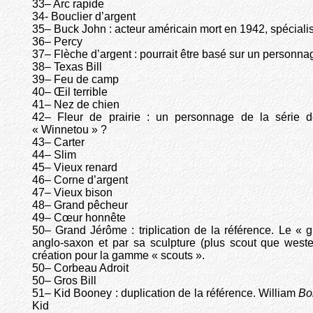
33– Arc rapide
34- Bouclier d’argent
35– Buck John : acteur américain mort en 1942, spéciali
36– Percy
37– Flèche d’argent : pourrait être basé sur un personna
38– Texas Bill
39– Feu de camp
40– Œil terrible
41– Nez de chien
42– Fleur de prairie : un personnage de la série d
« Winnetou » ?
43– Carter
44– Slim
45– Vieux renard
46– Corne d’argent
47– Vieux bison
48– Grand pêcheur
49– Cœur honnête
50– Grand Jérôme : triplication de la référence. Le «
anglo-saxon et par sa sculpture (plus scout que weste
création pour la gamme « scouts ».
50– Corbeau Adroit
50– Gros Bill
51– Kid Booney : duplication de la référence. William
Bo
Kid