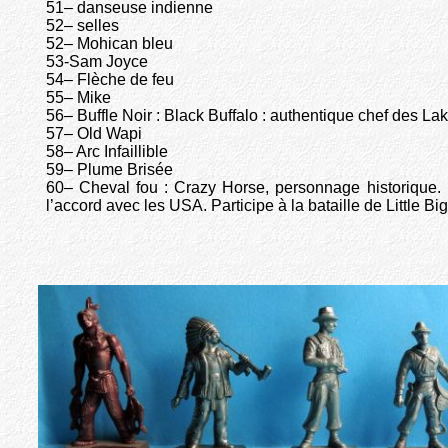
51– danseuse indienne
52– selles
52– Mohican bleu
53-Sam Joyce
54– Flèche de feu
55– Mike
56– Buffle Noir : Black Buffalo : authentique chef des La
57– Old Wapi
58– Arc Infaillible
59– Plume Brisée
60– Cheval fou : Crazy Horse, personnage historique. 
l’accord avec les USA. Participe à la bataille de Little B