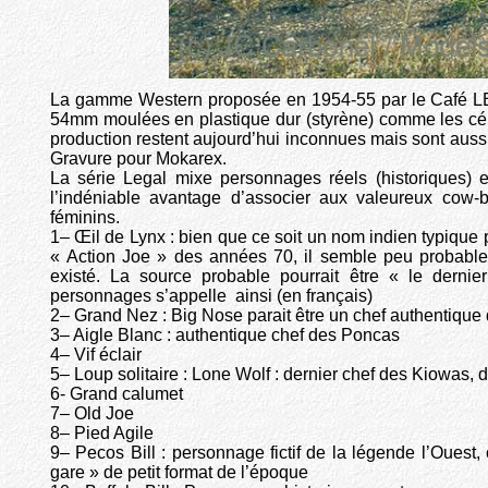
La gamme Western proposée en 1954-55 par le Café L
54mm moulées en plastique dur (styrène) comme les cél
production restent aujourd’hui inconnues mais sont aussi
Gravure pour Mokarex.
La série Legal mixe personnages réels (historiques) e
l’indéniable avantage d’associer aux valeureux cow-b
féminins.
1– Œil de Lynx : bien que ce soit un nom indien typique 
« Action Joe » des années 70, il semble peu probable
existé. La source probable pourrait être « le derni
personnages s’appelle ainsi (en français)
2– Grand Nez : Big Nose parait être un chef authentique
3– Aigle Blanc : authentique chef des Poncas
4– Vif éclair
5– Loup solitaire : Lone Wolf : dernier chef des Kiowas,
6- Grand calumet
7– Old Joe
8– Pied Agile
9– Pecos Bill : personnage fictif de la légende l’Ouest,
gare » de petit format de l’époque