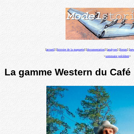
[
accueil
] [
histoire de la maquette
] [
documentation
] [
analyses
] [
forum
] [
new
>
sommaire précédent
<
La gamme Western du Café