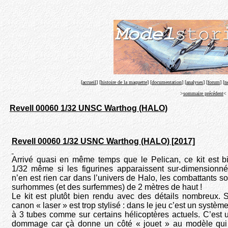
[
accueil
] [
histoire de la maquette
] [
documentation
] [
analyses
] [
forum
] [
n
>
sommaire précédent
<
Revell 00060 1/32 UNSC Warthog (HALO)
Revell 00060 1/32 USNC Warthog (HALO) [2017]
Arrivé quasi en même temps que le Pelican, ce kit est b
1/32 même si les figurines apparaissent sur-dimensionnée
n’en est rien car dans l’univers de Halo, les combattants s
surhommes (et des surfemmes) de 2 mètres de haut !
Le kit est plutôt bien rendu avec des détails nombreux. S
canon « laser » est trop stylisé : dans le jeu c’est un système 
à 3 tubes comme sur certains hélicoptères actuels. C’est 
dommage car çà donne un côté « jouet » au modèle qui