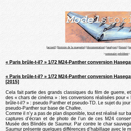
[
accueil
] [
histoire de la maquette
] [
documentation
] [
analyses
] [
forum
] [
n
>
sommaire précédent
<
« Paris brûle-t-il? » 1/72 M24-Panther conversion Haseg
« Paris brûle-t-il? » 1/72 M24-Panther conversion Haseg
[2015]
Cela fait partie des grands classiques du film de guerre, e
des « chars de cinéma » : les conversions réalisées pour « 
brûle-t-il? » : pseudo Panther et pseudo-TD. Le sujet du jour 
pseudo-Panther sur base de Chafee.
Comme il n’y a pas de plan disponible, tout est réalisé sur b
captures d’écran et de photo de l’un de ces M24 conse
Musée des Blindés de Saumur. Par contre le char sauveg
Saumur présente quelques différences d’habillage avec le 