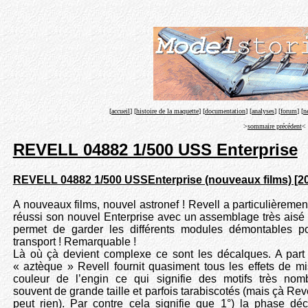
[
accueil
] [
histoire de la maquette
] [
documentation
] [
analyses
] [
forum
] [
n
>
sommaire précédent
<
REVELL 04882 1/500 USS Enterprise
REVELL 04882 1/500 USSEnterprise (nouveaux films) [2
A nouveaux films, nouvel astronef ! Revell a particulièremen
réussi son nouvel Enterprise avec un assemblage très aisé 
permet de garder les différents modules démontables p
transport ! Remarquable !
Là où çà devient complexe ce sont les décalques. A part l
« aztèque » Revell fournit quasiment tous les effets de m
couleur de l’engin ce qui signifie des motifs très nom
souvent de grande taille et parfois tarabiscotés (mais çà Reve
peut rien). Par contre cela signifie que 1°) la phase dé