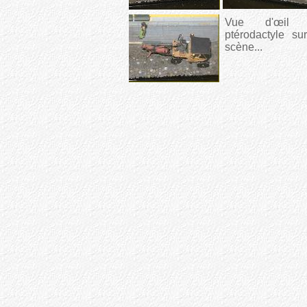
Vue d'œil 
ptérodactyle su
scène...