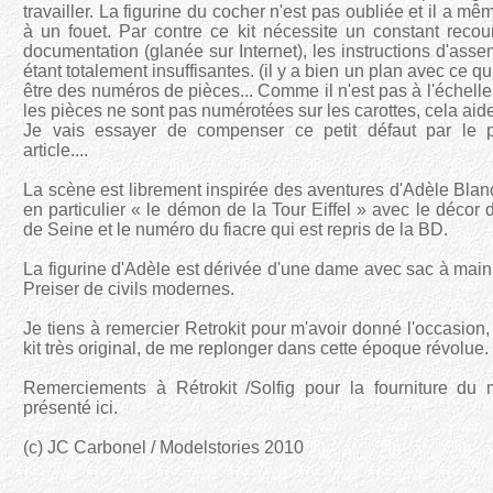
travailler. La figurine du cocher n'est pas oubliée et il a mêm
à un fouet. Par contre ce kit nécessite un constant recou
documentation (glanée sur Internet), les instructions d'ass
étant totalement insuffisantes. (il y a bien un plan avec ce qu
être des numéros de pièces... Comme il n'est pas à l'échelle
les pièces ne sont pas numérotées sur les carottes, cela aid
Je vais essayer de compenser ce petit défaut par le p
article....
La scène est librement inspirée des aventures d'Adèle Blan
en particulier « le démon de la Tour Eiffel » avec le décor 
de Seine et le numéro du fiacre qui est repris de la BD.
La figurine d'Adèle est dérivée d'une dame avec sac à main
Preiser de civils modernes.
Je tiens à remercier Retrokit pour m'avoir donné l'occasion,
kit très original, de me replonger dans cette époque révolue.
Remerciements à Rétrokit /Solfig pour la fourniture du
présenté ici.
(c) JC Carbonel / Modelstories 2010