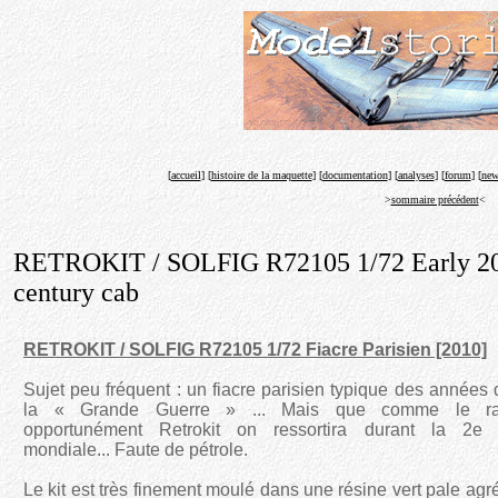
[
accueil
] [
histoire de la maquette
] [
documentation
] [
analyses
] [
forum
] [
new
>
sommaire précédent
<
RETROKIT / SOLFIG R72105 1/72 Early 2
century cab
RETROKIT / SOLFIG R72105 1/72 Fiacre Parisien [2010]
Sujet peu fréquent : un fiacre parisien typique des années 
la « Grande Guerre » ... Mais que comme le ra
opportunément Retrokit on ressortira durant la 2e 
mondiale... Faute de pétrole.
Le kit est très finement moulé dans une résine vert pale agr