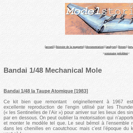
[
accueil
] [
histoire de la maquette
] [
documentation
] [
analyses
] [
forum
] [
new
>
sommaire précédent
<
Bandai 1/48 Mechanical Mole
Bandai 1/48 la Taupe Atomique [1983]
Ce kit bien que remontant originellement à 1967 es
excellente reproduction de l'engin utilisé par les Thunde
(« les Sentinelles de l'Air ») pour arriver sur les lieux des sin
par en dessous. On peut oublier la motorisation qui n'apport
et monter le modèle tel que. Le seul bémol à l'ensemble r
dans les chenilles en caoutchouc mais c'est l'époque du k