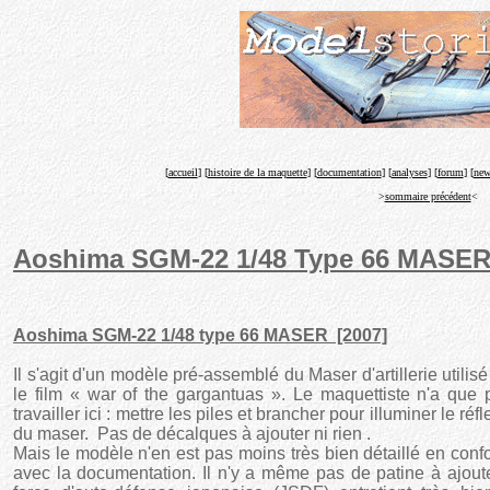
[
accueil
] [
histoire de la maquette
] [
documentation
] [
analyses
] [
forum
] [
new
>
sommaire précédent
<
Aoshima SGM-22 1/48 Type 66 MASE
Aoshima SGM-22 1/48 type 66 MASER [2007]
Il s'agit d'un modèle pré-assemblé du Maser d'artillerie utilis
le film « war of the gargantuas ». Le maquettiste n'a que
travailler ici : mettre les piles et brancher pour illuminer le réfl
du maser. Pas de décalques à ajouter ni rien .
Mais le modèle n'en est pas moins très bien détaillé en conf
avec la documentation. Il n'y a même pas de patine à ajoute